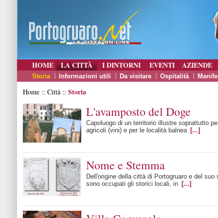
HOME
LA CITTÀ
I DINTORNI
EVENTI
AZIENDE
Storia
Informazioni utili
Da visitare
Ospitalità
Manife
Storia
Home :: Città ::
L'avamposto del Doge
Capoluogo di un territorio illustre soprattutto per
agricoli (vini) e per le località balnea
[...]
Nome e Stemma
Dell'origine della città di Portogruaro e del su
sono occupati gli storici locali, in
[...]