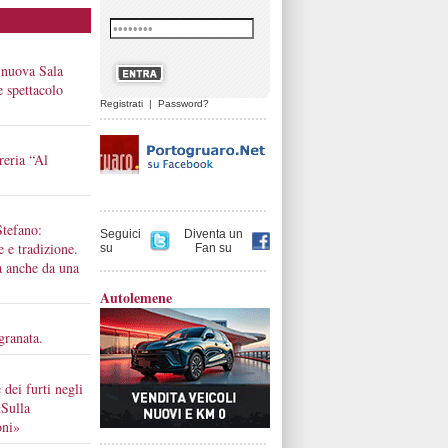
 nuova Sala
 e spettacolo
Registrati
|
Password?
reria “Al
Stefano:
Seguici
Diventa un
e e tradizione.
su
Fan su
a anche da una
Autolemene
granata.
 dei furti negli
«Sulla
oni»