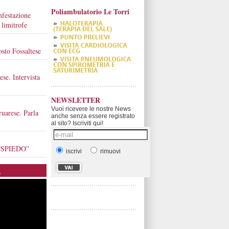
Poliambulatorio Le Torri
nfestazione
 limitrofe
osto Fossaltese
ese. Intervista
NEWSLETTER
Vuoi ricevere le nostre News
ruarese. Parla
anche senza essere registrato
al sito? Iscriviti qui!
o “SPIEDO”
iscrivi
rimuovi
.