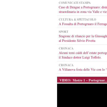
COMUNICATI STAMPA
Caso di Dengue a Portogruaro: disi
straordinaria in zona via Valle e vie
CULTURA & SPETTACOLO
A Fossalta di Portogruaro il Ferrag
SPORT
Stagione di rilancio per la Giussagh
al Presidente Silvio Pivetta
CRONACA
Alcuni temi caldi dell’estate portog
il Sindaco dottor Luigi Toffolo.
CRONACA
A Villanova festa delle Vie con l
VIDEO: Mestre 1 – Portogruar..