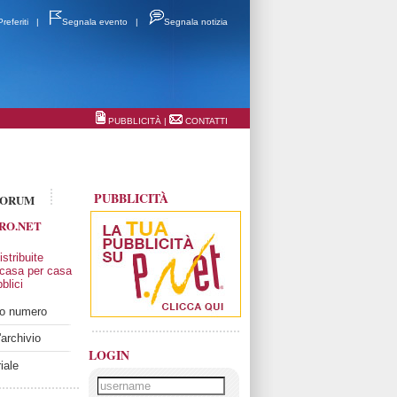
Preferiti
|
Segnala evento
|
Segnala notizia
PUBBLICITÀ
|
CONTATTI
PUBBLICITÀ
FORUM
RO.NET
stribuite
 casa per casa
blici
imo numero
'archivio
LOGIN
iale