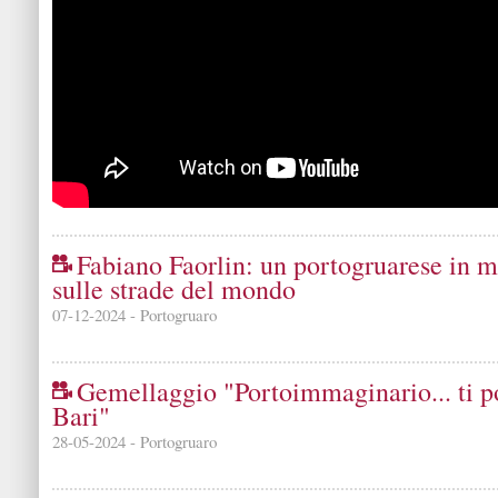
Fabiano Faorlin: un portogruarese in m
sulle strade del mondo
07-12-2024 - Portogruaro
Gemellaggio "Portoimmaginario... ti p
Bari"
28-05-2024 - Portogruaro