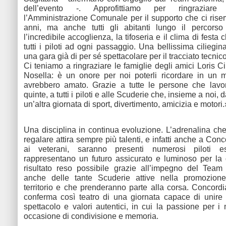
dell’evento -. Approfittiamo per ringraziare 
l’Amministrazione Comunale per il supporto che ci riser
anni, ma anche tutti gli abitanti lungo il percorso 
l’incredibile accoglienza, la tifoseria e il clima di festa
tutti i piloti ad ogni passaggio. Una bellissima ciliegina
una gara già di per sé spettacolare per il tracciato tecnico
Ci teniamo a ringraziare le famiglie degli amici Loris C
Nosella: è un onore per noi poterli ricordare in un 
avrebbero amato. Grazie a tutte le persone che lavor
quinte, a tutti i piloti e alle Scuderie che, insieme a noi,
un’altra giornata di sport, divertimento, amicizia e motori.
Una disciplina in continua evoluzione. L’adrenalina che
regalare attira sempre più talenti, e infatti anche a Con
ai veterani, saranno presenti numerosi piloti es
rappresentano un futuro assicurato e luminoso per la 
risultato reso possibile grazie all’impegno del Tea
anche delle tante Scuderie attive nella promozione
territorio e che prenderanno parte alla corsa. Concordia
conferma così teatro di una giornata capace di unire
spettacolo e valori autentici, in cui la passione per i 
occasione di condivisione e memoria.