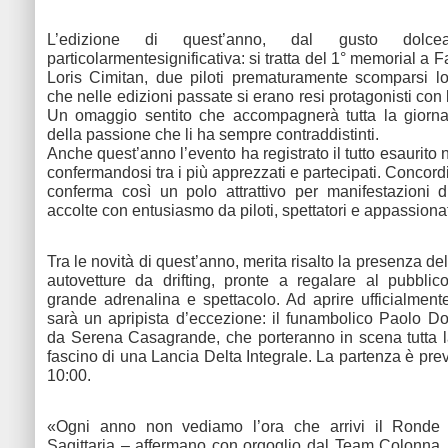
L’edizione di quest’anno, dal gusto dolce
particolarmentesignificativa: si tratta del 1° memorial a 
Loris Cimitan, due piloti prematuramente scomparsi l
che nelle edizioni passate si erano resi protagonisti con l
Un omaggio sentito che accompagnerà tutta la giorna
della passione che li ha sempre contraddistinti.
Anche quest’anno l’evento ha registrato il tutto esaurito ne
confermandosi tra i più apprezzati e partecipati. Concordi
conferma così un polo attrattivo per manifestazioni d
accolte con entusiasmo da piloti, spettatori e appassionat
Tra le novità di quest’anno, merita risalto la presenza del
autovetture da drifting, pronte a regalare al pubbli
grande adrenalina e spettacolo. Ad aprire ufficialmen
sarà un apripista d’eccezione: il funambolico Paolo Do
da Serena Casagrande, che porteranno in scena tutta l
fascino di una Lancia Delta Integrale. La partenza è prev
10:00.
«Ogni anno non vediamo l’ora che arrivi il Ronde
Sagittaria – affermano con orgoglio dal Team Colonna,