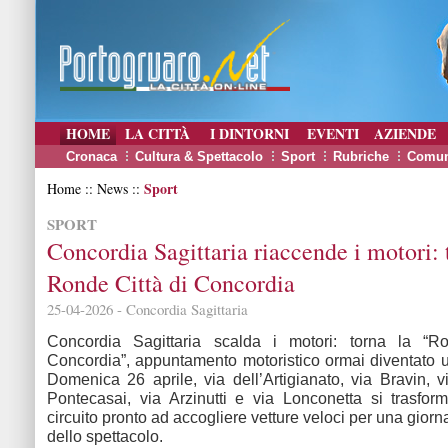
HOME
LA CITTÀ
I DINTORNI
EVENTI
AZIENDE
Cronaca
Cultura & Spettacolo
Sport
Rubriche
Comun
Sport
Home :: News ::
SPORT
Concordia Sagittaria riaccende i motori: 
Ronde Città di Concordia
25-04-2026 - Concordia Sagittaria
Concordia Sagittaria scalda i motori: torna la “R
Concordia”, appuntamento motoristico ormai diventato u
Domenica 26 aprile, via dell’Artigianato, via Bravin, vi
Pontecasai, via Arzinutti e via Lonconetta si trasfo
circuito pronto ad accogliere vetture veloci per una giorn
dello spettacolo.