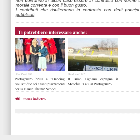
non dovranno in alcun caso essere in contrasto con norme d
morale corrente e con il buon gusto.
I contributi che risulteranno in contrasto con detti princip
pubblicati
.
Ti potrebbero interessare anche:
08-06-2026
02-12-2025
Portogruaro brilla a “Dancing
Il Brian Lignano espugna il
Souls”: due ori e tanti piazzamenti
Mecchia. 3 a 2 al Portogruaro.
per la Dance Theatre School
torna indietro