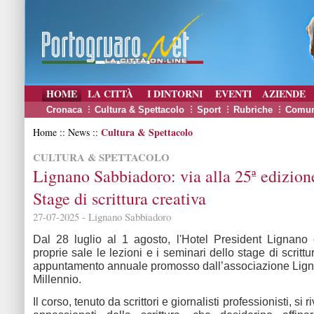
HOME
LA CITTÀ
I DINTORNI
EVENTI
AZIENDE
Cronaca
Cultura & Spettacolo
Sport
Rubriche
Comun
Cultura & Spettacolo
Home :: News ::
CULTURA & SPETTACOLO
Lignano Sabbiadoro: via alla 25ª edizion
Stage di scrittura creativa
27-07-2025 - Lignano Sabbiadoro
Dal 28 luglio al 1 agosto, l'Hotel President Lignano 
proprie sale le lezioni e i seminari dello stage di scrittu
appuntamento annuale promosso dall’associazione Lign
Millennio.
Il corso, tenuto da scrittori e giornalisti professionisti, si ri