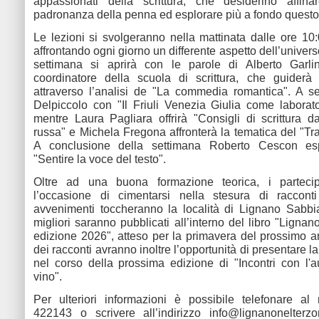
appassionati della scrittura, che desiderino affina
padronanza della penna ed esplorare più a fondo ques
Le lezioni si svolgeranno nella mattinata dalle ore 10:
affrontando ogni giorno un differente aspetto dell’univers
settimana si aprirà con le parole di Alberto Garli
coordinatore della scuola di scrittura, che guiderà 
attraverso l’analisi de "La commedia romantica". A s
Delpiccolo con "Il Friuli Venezia Giulia come laborator
mentre Laura Pagliara offrirà "Consigli di scrittura dal
russa" e Michela Fregona affronterà la tematica del "Trav
A conclusione della settimana Roberto Cescon es
"Sentire la voce del testo".
Oltre ad una buona formazione teorica, i parteci
l’occasione di cimentarsi nella stesura di racconti
avvenimenti toccheranno la località di Lignano Sabbia
migliori saranno pubblicati all’interno del libro "Lignano
edizione 2026", atteso per la primavera del prossimo an
dei racconti avranno inoltre l’opportunità di presentare l
nel corso della prossima edizione di "Incontri con l'a
vino".
Per ulteriori informazioni è possibile telefonare a
422143 o scrivere all’indirizzo info@lignanonelterzomi