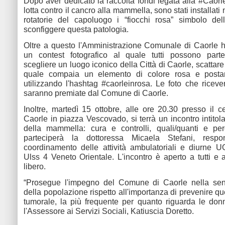
Dopo aver dedicato la raccolta fondi legata alla #Cao
lotta contro il cancro alla mammella, sono stati installati 
rotatorie del capoluogo i “fiocchi rosa” simbolo del
sconfiggere questa patologia.
Oltre a questo l'Amministrazione Comunale di Caorle 
un contest fotografico al quale tutti possono parte
scegliere un luogo iconico della Città di Caorle, scattare
quale compaia un elemento di colore rosa e postar
utilizzando l'hashtag #caorleinrosa. Le foto che riceve
saranno premiate dal Comune di Caorle.
Inoltre, martedì 15 ottobre, alle ore 20.30 presso il ce
Caorle in piazza Vescovado, si terrà un incontro intitol
della mammella: cura e controlli, quali/quanti e pe
parteciperà la dottoressa Micaela Stefani, resp
coordinamento delle attività ambulatoriali e diurne 
Ulss 4 Veneto Orientale. L'incontro è aperto a tutti e 
libero.
“Prosegue l'impegno del Comune di Caorle nella sens
della popolazione rispetto all'importanza di prevenire q
tumorale, la più frequente per quanto riguarda le do
l'Assessore ai Servizi Sociali, Katiuscia Doretto.