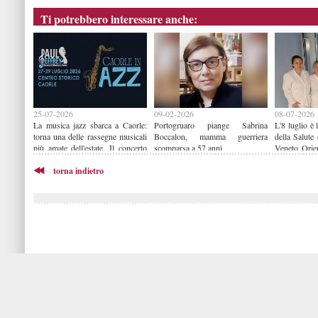
Ti potrebbero interessare anche:
25-07-2026
09-02-2026
08-07-2026
La musica jazz sbarca a Caorle:
Portogruaro piange Sabrina
L'8 luglio è
torna una delle rassegne musicali
Boccalon, mamma guerriera
della Salute 
più amate dell'estate. Il concerto
scomparsa a 57 anni
Veneto Orie
all'alba di Marina Rei apre
dedicato al 
“Caorle in Jazz”
torna indietro