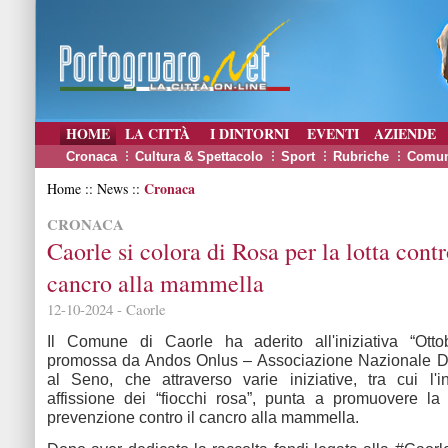
HOME
LA CITTÀ
I DINTORNI
EVENTI
AZIENDE
Cronaca
Cultura & Spettacolo
Sport
Rubriche
Comun
Cronaca
Home :: News ::
CRONACA
Caorle si colora di Rosa per la lotta contr
cancro alla mammella
12-10-2024 - Caorle
Il Comune di Caorle ha aderito all'iniziativa “Ott
promossa da Andos Onlus – Associazione Nazionale 
al Seno, che attraverso varie iniziative, tra cui l'i
affissione dei “fiocchi rosa”, punta a promuovere l
prevenzione contro il cancro alla mammella.