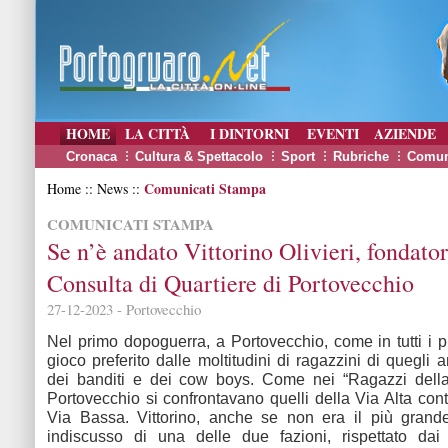
HOME
LA CITTÀ
I DINTORNI
EVENTI
AZIENDE
Cronaca
Cultura & Spettacolo
Sport
Rubriche
Comun
Comunicati Stampa
Home :: News ::
COMUNICATI STAMPA
Se n’è andato Vittorino Olivieri, fondator
Consulta di Quartiere di Portovecchio
27-12-2023 - Portovecchio
Nel primo dopoguerra, a Portovecchio, come in tutti i pi
gioco preferito dalle moltitudini di ragazzini di quegli 
dei banditi e dei cow boys. Come nei “Ragazzi della
Portovecchio si confrontavano quelli della Via Alta cont
Via Bassa. Vittorino, anche se non era il più grande
indiscusso di una delle due fazioni, rispettato dai