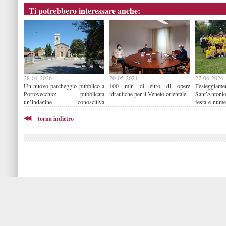
Ti potrebbero interessare anche:
28-04-2026
20-05-2021
27-06-2026
Un nuovo parcheggio pubblico a
100 mln di euro di opere
Festeggiame
Portovecchio: pubblicata
idrauliche per il Veneto orientale
Sant’Anton
un’indagine conoscitiva
festa e nume
finalizzata all’acquisto di un’area
del quartier
torna indietro
a crescere