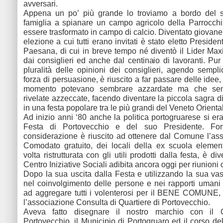
avversari.
Appena un po’ più grande lo troviamo a bordo del su
famiglia a spianare un campo agricolo della Parrocch
essere trasformato in campo di calcio. Diventato giovane
elezione a cui tutti erano invitati è stato eletto Preside
Paesana, di cui in breve tempo né diventò il Lider Maxi
dai consiglieri ed anche dal centinaio di lavoranti. Pur
pluralità delle opinioni dei consiglieri, agendo sempl
forza di persuasione, è riuscito a far passare delle idee
momento potevano sembrare azzardate ma che se
rivelate azzeccate, facendo diventare la piccola sagra d
in una festa popolare tra le più grandi del Veneto Orienta
Ad inizio anni ‘80 anche la politica portogruarese si er
Festa di Portovecchio e del suo Presidente. For
considerazione è riuscito ad ottenere dal Comune l’as
Comodato gratuito, dei locali della ex scuola elemen
volta ristrutturata con gli utili prodotti dalla festa, è div
Centro Iniziative Sociali adibita ancora oggi per riunioni o
Dopo la sua uscita dalla Festa e utilizzando la sua va
nel coinvolgimento delle persone e nei rapporti umani
ad aggregare tutti i volenterosi per il BENE COMUNE
l’associazione Consulta di Quartiere di Portovecchio.
Aveva fatto disegnare il nostro marchio con il 
Portovecchio, il Municipio di Portogruaro ed il corso de