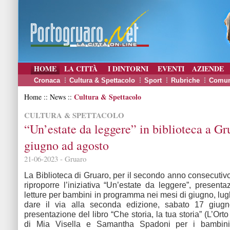
HOME
LA CITTÀ
I DINTORNI
EVENTI
AZIENDE
Cronaca
Cultura & Spettacolo
Sport
Rubriche
Comun
Cultura & Spettacolo
Home :: News ::
CULTURA & SPETTACOLO
“Un’estate da leggere” in biblioteca a Gr
giugno ad agosto
21-06-2023 - Gruaro
La Biblioteca di Gruaro, per il secondo anno consecutivo
riproporre l’iniziativa “Un’estate da leggere”, presentaz
letture per bambini in programma nei mesi di giugno, lug
dare il via alla seconda edizione, sabato 17 giugn
presentazione del libro “Che storia, la tua storia” (L’Orto
di Mia Visella e Samantha Spadoni per i bambini