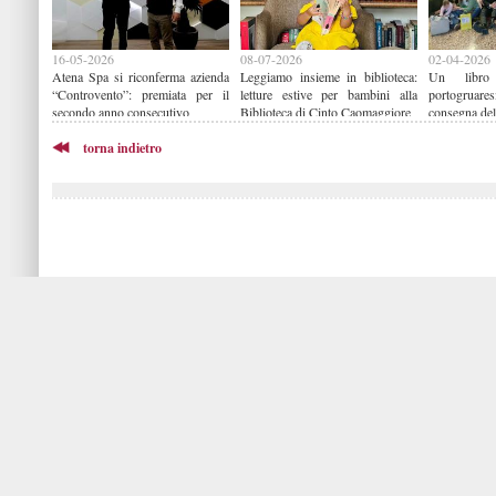
16-05-2026
08-07-2026
02-04-2026
Atena Spa si riconferma azienda
Leggiamo insieme in biblioteca:
Un libro
“Controvento”: premiata per il
letture estive per bambini alla
portogruare
secondo anno consecutivo
Biblioteca di Cinto Caomaggiore
consegna del
torna indietro