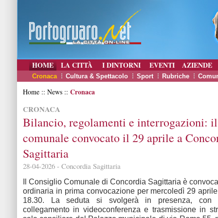
HOME
LA CITTÀ
I DINTORNI
EVENTI
AZIENDE
Cronaca
Cultura & Spettacolo
Sport
Rubriche
Comun
Cronaca
Home :: News ::
CRONACA
Bilancio, regolamenti e interrogazioni: i
comunale convocato il 29 aprile a Conco
Sagittaria
28-04-2026 - Concordia Sagittaria
Il Consiglio Comunale di Concordia Sagittaria è convoca
ordinaria in prima convocazione per mercoledì 29 aprile
18.30. La seduta si svolgerà in presenza, con po
collegamento in videoconferenza e trasmissione in st