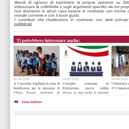
libertà di ognuno di esprimere la propria opinione su fat
interessare la collettività o sugli argomenti specifici da noi propo
non dovranno in alcun caso essere in contrasto con norme d
morale corrente e con il buon gusto.
I contributi che risulteranno in contrasto con detti princip
pubblicati
.
Ti potrebbero interessare anche:
04-08-2026
10-08-2026
04-08-2026
A Concordia Sagittaria la cena di
Consiglio comunale di
Urbanistica 
beneficenza per la missione di
Portogruaro, nuova seduta
4ª Commissio
Chiara Pasian: trent'anni di
stasera: in aula anche le mozioni
impegno in Benin
sul Punto nascita
torna indietro