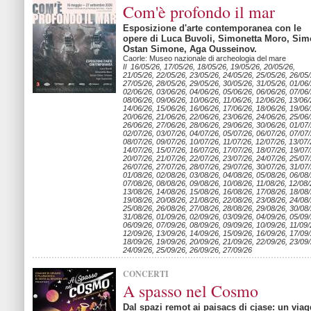
Com'è profondo il mar
Esposizione d'arte contemporanea con le
opere di Luca Buvoli, Simonetta Moro, Si
Ostan Simone, Aga Ousseinov.
Caorle: Museo nazionale di archeologia del mare
Il 16/05/26, 17/05/26, 18/05/26, 19/05/26, 20/05/26,
21/05/26, 22/05/26, 23/05/26, 24/05/26, 25/05/26, 26/05/
27/05/26, 28/05/26, 29/05/26, 30/05/26, 31/05/26, 01/06/
02/06/26, 03/06/26, 04/06/26, 05/06/26, 06/06/26, 07/06/
08/06/26, 09/06/26, 10/06/26, 11/06/26, 12/06/26, 13/06/
14/06/26, 15/06/26, 16/06/26, 17/06/26, 18/06/26, 19/06/
20/06/26, 21/06/26, 22/06/26, 23/06/26, 24/06/26, 25/06/
26/06/26, 27/06/26, 28/06/26, 29/06/26, 30/06/26, 01/07/
02/07/26, 03/07/26, 04/07/26, 05/07/26, 06/07/26, 07/07/
08/07/26, 09/07/26, 10/07/26, 11/07/26, 12/07/26, 13/07/
14/07/26, 15/07/26, 16/07/26, 17/07/26, 18/07/26, 19/07/
20/07/26, 21/07/26, 22/07/26, 23/07/26, 24/07/26, 25/07/
26/07/26, 27/07/26, 28/07/26, 29/07/26, 30/07/26, 31/07/
01/08/26, 02/08/26, 03/08/26, 04/08/26, 05/08/26, 06/08/
07/08/26, 08/08/26, 09/08/26, 10/08/26, 11/08/26, 12/08/
13/08/26, 14/08/26, 15/08/26, 16/08/26, 17/08/26, 18/08/
19/08/26, 20/08/26, 21/08/26, 22/08/26, 23/08/26, 24/08/
25/08/26, 26/08/26, 27/08/26, 28/08/26, 29/08/26, 30/08/
31/08/26, 01/09/26, 02/09/26, 03/09/26, 04/09/26, 05/09/
06/09/26, 07/09/26, 08/09/26, 09/09/26, 10/09/26, 11/09/
12/09/26, 13/09/26, 14/09/26, 15/09/26, 16/09/26, 17/09/
18/09/26, 19/09/26, 20/09/26, 21/09/26, 22/09/26, 23/09/
24/09/26, 25/09/26, 26/09/26, 27/09/26
CONCERTI
A spasso nel Cosmo
Dal spazi remot ai paisacs di cjase: un viag