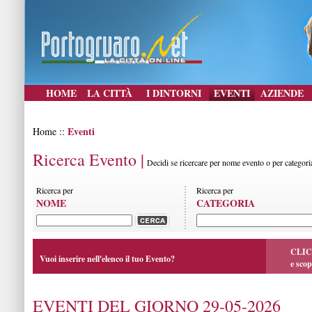
HOME
LA CITTÀ
I DINTORNI
EVENTI
AZIENDE
Eventi
Home ::
Ricerca Evento |
Decidi se ricercare per nome evento o per categori
Ricerca per
Ricerca per
NOME
CATEGORIA
CLIC
Vuoi inserire nell'elenco il tuo Evento?
e scop
EVENTI DEL GIORNO 29-05-2026