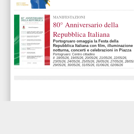
MANIFESTAZIONI
80° Anniversario della
Repubblica Italiana
Portogruaro omaggia la Festa della
Repubblica Italiana con film, illuminazione
notturna, concerti e celebrazioni in Piazza
Portogruaro: Centro cittadino
Il 18/05/26, 19/05/26, 20/05/26, 21/05/26, 22/05/26,
23/05/26, 24/05/26, 25/05/26, 26/05/26, 27/05/26, 28/05/
29/05/26, 30/05/26, 31/05/26, 01/06/26, 02/06/26