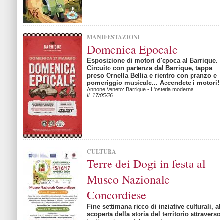
MANIFESTAZIONI
Domenica Epocale
Esposizione di motori d'epoca al Barrique.
Circuito con partenza dal Barrique, tappa
preso Ornella Bellia e rientro con pranzo e
pomeriggio musicale... Accendete i motori!
Annone Veneto: Barrique - L'osteria moderna
Il 17/05/26
CULTURA
Terre dei Dogi in festa al
Museo Nazionale
Concordiese
Fine settimana ricco di inziative culturali, a
scoperta della storia del territorio attravers