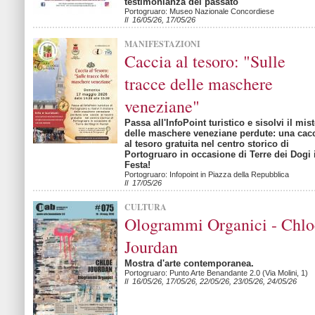
testimonianza del passato
Portogruaro: Museo Nazionale Concordiese
Il 16/05/26, 17/05/26
MANIFESTAZIONI
Caccia al tesoro: "Sulle
tracce delle maschere
veneziane"
Passa all'InfoPoint turistico e sisolvi il mis
delle maschere veneziane perdute: una cac
al tesoro gratuita nel centro storico di
Portogruaro in occasione di Terre dei Dogi 
Festa!
Portogruaro: Infopoint in Piazza della Repubblica
Il 17/05/26
CULTURA
Ologrammi Organici - Chlo
Jourdan
Mostra d'arte contemporanea.
Portogruaro: Punto Arte Benandante 2.0 (Via Molini, 1)
Il 16/05/26, 17/05/26, 22/05/26, 23/05/26, 24/05/26