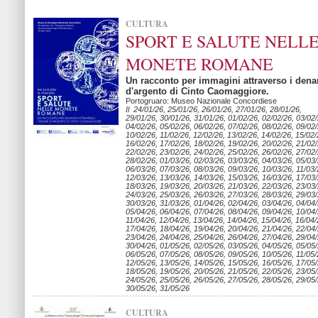
CULTURA
SPORT E SALUTE NELL
MONETE ROMANE
Un racconto per immagini attraverso i dena
d'argento di Cinto Caomaggiore.
Portogruaro: Museo Nazionale Concordiese
Il 24/01/26, 25/01/26, 26/01/26, 27/01/26, 28/01/26,
29/01/26, 30/01/26, 31/01/26, 01/02/26, 02/02/26, 03/02/
04/02/26, 05/02/26, 06/02/26, 07/02/26, 08/02/26, 09/02/
10/02/26, 11/02/26, 12/02/26, 13/02/26, 14/02/26, 15/02/
16/02/26, 17/02/26, 18/02/26, 19/02/26, 20/02/26, 21/02/
22/02/26, 23/02/26, 24/02/26, 25/02/26, 26/02/26, 27/02/
28/02/26, 01/03/26, 02/03/26, 03/03/26, 04/03/26, 05/03/
06/03/26, 07/03/26, 08/03/26, 09/03/26, 10/03/26, 11/03/
12/03/26, 13/03/26, 14/03/26, 15/03/26, 16/03/26, 17/03/
18/03/26, 19/03/26, 20/03/26, 21/03/26, 22/03/26, 23/03/
24/03/26, 25/03/26, 26/03/26, 27/03/26, 28/03/26, 29/03/
30/03/26, 31/03/26, 01/04/26, 02/04/26, 03/04/26, 04/04/
05/04/26, 06/04/26, 07/04/26, 08/04/26, 09/04/26, 10/04/
11/04/26, 12/04/26, 13/04/26, 14/04/26, 15/04/26, 16/04/
17/04/26, 18/04/26, 19/04/26, 20/04/26, 21/04/26, 22/04/
23/04/26, 24/04/26, 25/04/26, 26/04/26, 27/04/26, 29/04/
30/04/26, 01/05/26, 02/05/26, 03/05/26, 04/05/26, 05/05/
06/05/26, 07/05/26, 08/05/26, 09/05/26, 10/05/26, 11/05/
12/05/26, 13/05/26, 14/05/26, 15/05/26, 16/05/26, 17/05/
18/05/26, 19/05/26, 20/05/26, 21/05/26, 22/05/26, 23/05/
24/05/26, 25/05/26, 26/05/26, 27/05/26, 28/05/26, 29/05/
30/05/26, 31/05/26
CULTURA