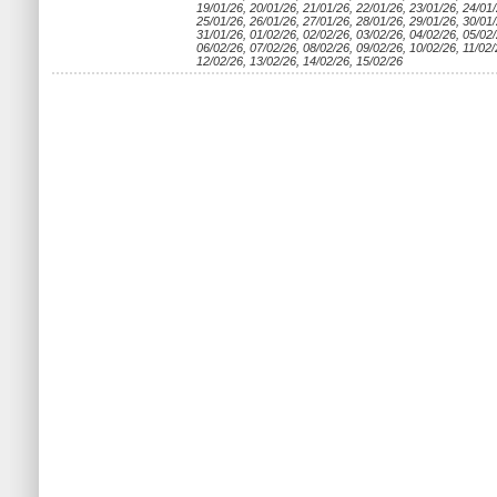
19/01/26, 20/01/26, 21/01/26, 22/01/26, 23/01/26, 24/01/
25/01/26, 26/01/26, 27/01/26, 28/01/26, 29/01/26, 30/01/
31/01/26, 01/02/26, 02/02/26, 03/02/26, 04/02/26, 05/02/
06/02/26, 07/02/26, 08/02/26, 09/02/26, 10/02/26, 11/02/
12/02/26, 13/02/26, 14/02/26, 15/02/26