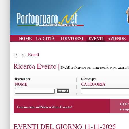
HOME
LA CITTÀ
I DINTORNI
EVENTI
AZIENDE
Eventi
Home ::
Ricerca Evento |
Decidi se ricercare per nome evento o per categori
Ricerca per
Ricerca per
NOME
CATEGORIA
CLIC
Vuoi inserire nell'elenco il tuo Evento?
e scop
EVENTI DEL GIORNO 11-11-2025