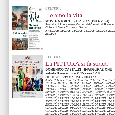
CULTURA
"lo amo la vita"
MOSTRA D'ARTE - Pio Vico (1943- 2024)
Fossalta di Portogruaro: Cortino del Castello di Fratta e
Chiesa di Santa Cristina in Gorgo
Il 08/11/25, 11/11/25, 13/11/25, 16/11/25, 18/11/25, 20/11
23/11/25
CULTURA
La PITTURA si fa strada
DOMENICO CASTALDI - INAUGURAZIONE
sabato 8 novembre 2025 - ore 17.00
Portogruaro: FAIARTE - Via Garibaldi, 47
Il 08/11/25, 09/11/25, 10/11/25, 11/11/25, 12/11/25, 13/11
14/11/25, 15/11/25, 16/11/25, 17/11/25, 18/11/25, 19/11/2
20/11/25, 21/11/25, 22/11/25, 23/11/25, 24/11/25, 25/11/2
26/11/25, 27/11/25, 28/11/25, 29/11/25, 30/11/25, 01/12/2
02/12/25, 03/12/25, 04/12/25, 05/12/25, 06/12/25, 07/12/
08/12/25, 09/12/25, 10/12/25, 11/12/25, 12/12/25, 13/12/
14/12/25, 15/12/25, 16/12/25, 17/12/25, 18/12/25, 19/12/
20/12/25, 21/12/25, 22/12/25, 23/12/25, 24/12/25, 25/12/
26/12/25, 27/12/25, 28/12/25, 29/12/25, 30/12/25, 31/12/
01/01/26, 02/01/26, 03/01/26, 04/01/26, 05/01/26, 06/01/
07/01/26, 08/01/26, 09/01/26, 10/01/26, 11/01/26, 12/01/
13/01/26, 14/01/26, 15/01/26, 16/01/26, 17/01/26, 18/01/