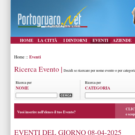
HOME
LA CITTÀ
I DINTORNI
EVENTI
AZIENDE
Eventi
Home ::
Ricerca Evento |
Decidi se ricercare per nome evento o per categori
Ricerca per
Ricerca per
NOME
CATEGORIA
CLIC
Vuoi inserire nell'elenco il tuo Evento?
e scop
EVENTI DEL GIORNO 08-04-2025