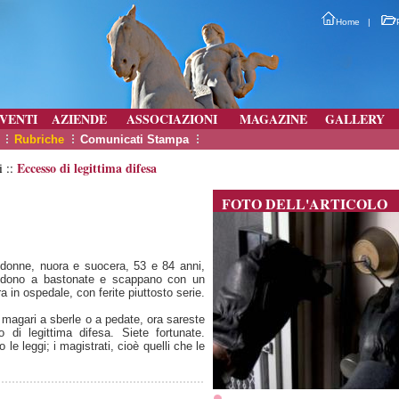
Home
|
VENTI
AZIENDE
ASSOCIAZIONI
MAGAZINE
GALLERY
Rubriche
Comunicati Stampa
Eccesso di legittima difesa
i ::
FOTO DELL'ARTICOLO
 donne, nuora e suocera, 53 e 84 anni,
rendono a bastonate e scappano con un
 in ospedale, con ferite piuttosto serie.
 magari a sberle o a pedate, ora sareste
di legittima difesa. Siete fortunate.
o le leggi; i magistrati, cioè quelli che le