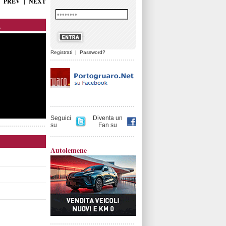
PREV
|
NEXT
.
Registrati
|
Password?
Seguici
Diventa un
su
Fan su
Autolemene