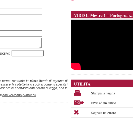
VIDEO: Mestre 1 – Portogruar..
scrivi:
ro ferma restando la piena libertà di ognuno di
UTILITÀ
ssare la collettività o sugli argomenti specifici
o essere in contrasto con norme di legge, con la
Stampa la pagina
pi
non verranno pubblicati
.
Invia ad un amico
Segnala un errore