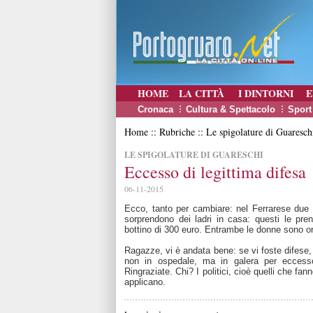
HOME
LA CITTÀ
I DINTORNI
E
Cronaca
Cultura & Spettacolo
Sport
Home :: Rubriche :: Le spigolature di Guaresch
LE SPIGOLATURE DI GUARESCHI
Eccesso di legittima difesa
06-11-2015
Ecco, tanto per cambiare: nel Ferrarese due
sorprendono dei ladri in casa: questi le p
bottino di 300 euro. Entrambe le donne sono ora
Ragazze, vi è andata bene: se vi foste difese,
non in ospedale, ma in galera per eccesso 
Ringraziate. Chi? I politici, cioè quelli che fann
applicano.