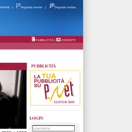
Preferiti
|
Segnala evento
|
Segnala notizia
PUBBLICITÀ
|
CONTATTI
PUBBLICITÀ
LOGIN