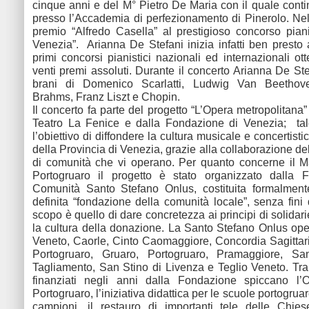
cinque anni e del M° Pietro De Maria con il quale conti
presso l’Accademia di perfezionamento di Pinerolo. Nel
premio “Alfredo Casella” al prestigioso concorso pian
Venezia”. Arianna De Stefani inizia infatti ben presto a
primi concorsi pianistici nazionali ed internazionali ot
venti premi assoluti. Durante il concerto Arianna De Ste
brani di Domenico Scarlatti, Ludwig Van Beethov
Brahms, Franz Liszt e Chopin.
Il concerto fa parte del progetto “L’Opera metropolitana”
Teatro La Fenice e dalla Fondazione di Venezia; tal
l’obiettivo di diffondere la cultura musicale e concertistic
della Provincia di Venezia, grazie alla collaborazione d
di comunità che vi operano. Per quanto concerne il 
Portogruaro il progetto è stato organizzato dalla 
Comunità Santo Stefano Onlus, costituita formalmen
definita “fondazione della comunità locale”, senza fini d
scopo è quello di dare concretezza ai principi di solidar
la cultura della donazione. La Santo Stefano Onlus o
Veneto, Caorle, Cinto Caomaggiore, Concordia Sagittari
Portogruaro, Gruaro, Portogruaro, Pramaggiore, S
Tagliamento, San Stino di Livenza e Teglio Veneto. Tra i
finanziati negli anni dalla Fondazione spiccano l
Portogruaro, l’iniziativa didattica per le scuole portogruar
campioni, il restauro di importanti tele delle Chie