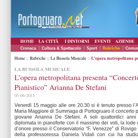
HOME
LA CITTÀ
I DINTORNI
EVENTI
AZIENDE
Cronaca
Cultura & Spettacolo
Sport
Rubriche
Comun
L’opera metropolitana pr
Home :: Rubriche :: La Bussola Musicale ::
LA BUSSOLA MUSICALE
L’opera metropolitana presenta “Concert
Pianistico” Arianna De Stefani
05-06-2015
Venerdì 15 maggio alle ore 20.30 si è tenuto presso l
Maria Maggiore di Summaga di Portogruaro il concerto pi
giovane Arianna De Stefani. A soli quattordici anni
diplomata in pianoforte con il massimo dei voti, la lode
d’onore presso il Conservatorio “F. Venezze” di Rovigo 
della professoressa Daniela Vidali con cui ha studia