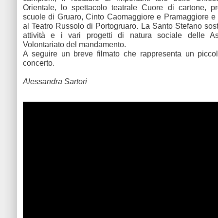
Orientale, lo spettacolo teatrale Cuore di cartone, 
scuole di Gruaro, Cinto Caomaggiore e Pramaggiore e 
al Teatro Russolo di Portogruaro. La Santo Stefano sosti
attività e i vari progetti di natura sociale delle A
Volontariato del mandamento.
A seguire un breve filmato che rappresenta un piccol
concerto.
Alessandra Sartori