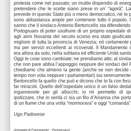
protesta come nel passato; un inutile dispendio di energ
pretendere che le scelte siano prese in un’ “agorà”. L
prevede in questo Stato più o meno democratico, né le 
sono abbastanza ampie per contenere tutto il popolo. I
sanno che il sindaco Antonio Bertoncello sta difendendo 
Portogruaro di poter usufruire di un proprio ospedale di
agli anni Novanta del secolo scorso era stato giudicat
migliore di tutta la provincia di Venezia; nò certamente p
ma per servizi eccellenti ai ricoverati. Il Mandamento 
era allora da solo, nella solitaria ed efficiente Unità sanit
Oggi le cose sono cambiate; ne prendiamo atto; al sinda
che non pare abbia l’appoggio neppure dei sindaci del 
chiediamo che almeno la gente (anche se non decide e
tempo non vota neppure i parlamentari) sia serenamente
Bertoncello fa quello che può e dicono che lo fa con for
far miracoli. Quello dell’ospedale unico è un falso dedal
ingannevole per gli allocchi; io mi permetto di ipo
ipotizzare, che in verità ci sia un filo d’Arianna che por
di un fiume che una volta “mormorava” e oggi “comanda”
Ugo Padovese
(immagini di Fotoreporter - Portogruaro)