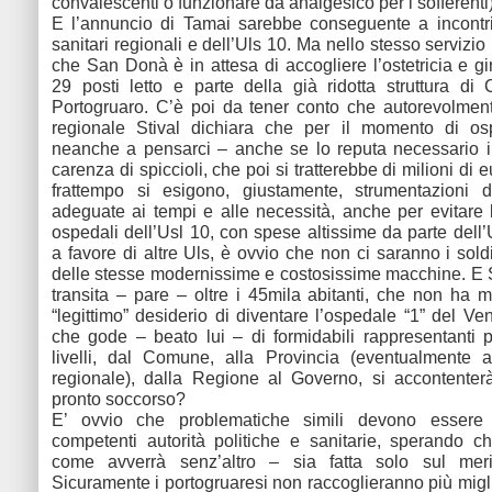
convalescenti o funzionare da analgesico per i sofferenti
E l’annuncio di Tamai sarebbe conseguente a incontri
sanitari regionali e dell’Uls 10. Ma nello stesso servizi
che San Donà è in attesa di accogliere l’ostetricia e g
29 posti letto e parte della già ridotta struttura di 
Portogruaro. C’è poi da tener conto che autorevolmen
regionale Stival dichiara che per il momento di os
neanche a pensarci – anche se lo reputa necessario i
carenza di spiccioli, che poi si tratterebbe di milioni di 
frattempo si esigono, giustamente, strumentazioni di
adeguate ai tempi e alle necessità, anche per evitare 
ospedali dell’Usl 10, con spese altissime da parte dell’
a favore di altre Uls, è ovvio che non ci saranno i sold
delle stesse modernissime e costosissime macchine. E
transita – pare – oltre i 45mila abitanti, che non ha m
“legittimo” desiderio di diventare l’ospedale “1” del Ve
che gode – beato lui – di formidabili rappresentanti pol
livelli, dal Comune, alla Provincia (eventualmente a
regionale), dalla Regione al Governo, si accontenter
pronto soccorso?
E’ ovvio che problematiche simili devono essere 
competenti autorità politiche e sanitarie, sperando c
come avverrà senz’altro – sia fatta solo sul meri
Sicuramente i portogruaresi non raccoglieranno più migli