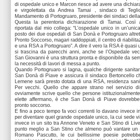
di ospedale unico e Marcon riesce ad avere una dichiar
e virgolettata da Andrea Tamai , sindaco di Tegl
Mandamento di Portogruaro, presidente dei sindaci della
Questa la perentoria dichiarazione di Tamai. Cos
riportata dal mio collega: “L’ospedale unico in un’unica
posto dei due ospedali di San Donà e Portogruaro altrett
Pronto Soccorso, magari raddoppiati, il centro di riabilit
e una RSA a Portogruaro”. A dire il vero la RSA è quasi 
si trascina da parecchi anni, anche se l’Ospedale ve
San Giovanni è una struttura pronta e disponibile da sem
la necessità di lavori di messa a punto.
Quando Portogruaro si lagna, qualche dirigente sanitar
San Donà di Piave e assicura il sindaco Bertoncello ch
Lemene sarà presto dotata di una RSA, residenza sanita
Per vecchi. Quello che appare strano nel servizio d
ovviamente scrive quello che persone istituzionalment
elette affermano, è che San Donà di Piave dovrebbe
pronto soccorso.
E fino a poco tempo fa voci correnti lo davano invece in
per diventare quel grande ospedale unico, la cui sede vi
invece in un sito tra Annone Veneto e San Stino di Liv
punto meglio a San Stino che almeno può vantare un 
Romano Pascutto, le cui bellissime poesie potrebber