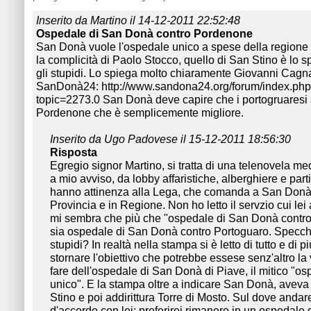
Inserito da Martino il 14-12-2011 22:52:48
Ospedale di San Donà contro Pordenone
San Donà vuole l'ospedale unico a spese della regione 
la complicità di Paolo Stocco, quello di San Stino è lo s
gli stupidi. Lo spiega molto chiaramente Giovanni Cagn
SanDonà24: http://www.sandona24.org/forum/index.ph
topic=2273.0 San Donà deve capire che i portogruaresi
Pordenone che è semplicemente migliore.
Inserito da Ugo Padovese il 15-12-2011 18:56:30
Risposta
Egregio signor Martino, si tratta di una telenovela med
a mio avviso, da lobby affaristiche, alberghiere e part
hanno attinenza alla Lega, che comanda a San Donà 
Provincia e in Regione. Non ho letto il servzio cui le
mi sembra che più che "ospedale di San Donà contr
sia ospedale di San Donà contro Portoguaro. Specchie
stupidi? In realtà nella stampa si è letto di tutto e di pi
stornare l'obiettivo che potrebbe essese senz'altro la 
fare dell'ospedale di San Donà di Piave, il mitico "o
unico". E la stampa oltre a indicare San Donà, aveva
Stino e poi addirittura Torre di Mosto. Sul dove anda
d'accordo con lei: preferirei rimanere in un ospedale d