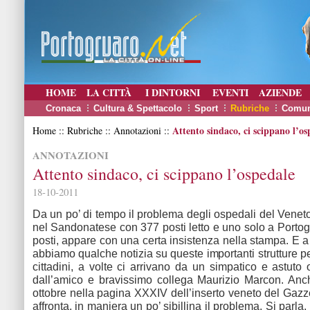
HOME
LA CITTÀ
I DINTORNI
EVENTI
AZIENDE
Cronaca
Cultura & Spettacolo
Sport
Rubriche
Comun
Attento sindaco, ci scippano l’os
Home :: Rubriche :: Annotazioni ::
ANNOTAZIONI
Attento sindaco, ci scippano l’ospedale
18-10-2011
Da un po’ di tempo il problema degli ospedali del Veneto
nel Sandonatese con 377 posti letto e uno solo a Porto
posti, appare con una certa insistenza nella stampa. E a 
abbiamo qualche notizia su queste importanti strutture pe
cittadini, a volte ci arrivano da un simpatico e astuto 
dall’amico e bravissimo collega Maurizio Marcon. Anc
ottobre nella pagina XXXIV dell’inserto veneto del Gazz
affronta, in maniera un po’ sibillina il problema. Si parla,