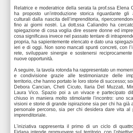
Relatrice e moderatrice della serata la prof.ssa Elena 
ha proposto un'introduzione storica riguardante gli 
culturali dalla nascita dell’imprenditoria, ripercorrendo
fino ai giorni nostri. La dott.ssa Caliandro ha cerca
spiegazione di cosa voglia dire essere donne ed impren
cosa significava invece nel passato tentare di intrapren
propria, ha sapientemente elencato e dato una spiegazion
ieri e di oggi. Non sono mancati spunti concreti, con l’
rete, sviluppare sinergie e sostenersi reciprocamente
nuove opportunità.
A seguire, la tavola rotonda ha rappresentato un moment
e condivisione grazie alle testimonianze delle impr
territorio, che hanno portato le loro storie di successo; s
Debora Cancian, Cheti Cicuto, Ilaria Del Muzzati, Mi
Laura Vico. Spazio poi a un vivace e partecipato dib
chiuso in maniera molto stimolante l'incontro: uno sc
visioni e storie di grande ispirazione sia per chi ha già
personale percorso, sia per chi desidera dare vita al
imprenditoriale.
L'iniziativa rappresenta il primo di un ciclo di quattr
Fidapa intende promuovere sul territorio, con l'obiettiv