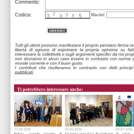
Commento:
Codice:
Riscrivi:
Tutti gli utenti possono manifestare il proprio pensiero ferma r
libertà di ognuno di esprimere la propria opinione su fat
interessare la collettività o sugli argomenti specifici da noi propo
non dovranno in alcun caso essere in contrasto con norme d
morale corrente e con il buon gusto.
I contributi che risulteranno in contrasto con detti princip
pubblicati
.
Ti potrebbero interessare anche:
17-05-2026
05-04-2026
05-07-2026
Fidapa, secondo incontro di
Un inizio anno ricco di eventi per
"I colori 