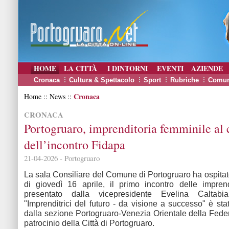
HOME
LA CITTÀ
I DINTORNI
EVENTI
AZIENDE
Cronaca
Cultura & Spettacolo
Sport
Rubriche
Comun
Cronaca
Home :: News ::
CRONACA
Portogruaro, imprenditoria femminile al 
dell’incontro Fidapa
21-04-2026 - Portogruaro
La sala Consiliare del Comune di Portogruaro ha ospitato
di giovedì 16 aprile, il primo incontro delle imprend
presentato dalla vicepresidente Evelina Caltabia
"Imprenditrici del futuro - da visione a successo" è sta
dalla sezione Portogruaro-Venezia Orientale della Feder
patrocinio della Città di Portogruaro.