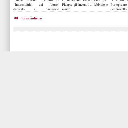
“Imprenditrici del futuro”
Fidapa: gli incontri di febbraio e
Portogruaro
dedicato al passaggio
marzo
del progetto
generazionale
torna indietro