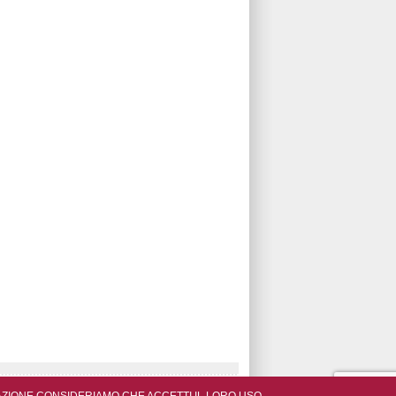
© Portogruaro.Net -
VISYSTEM Editore
by TVO srl