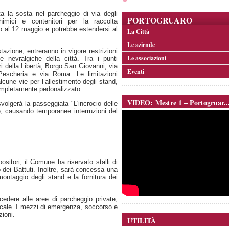
a la sosta nel parcheggio di via degli
PORTOGRUARO
imici e contenitori per la raccolta
ino al 12 maggio e potrebbe estendersi al
La Città
Le aziende
tazione, entreranno in vigore restrizioni
Le associazioni
ee nevralgiche della città. Tra i punti
i della Libertà, Borgo San Giovanni, via
Eventi
 Pescheria e via Roma. Le limitazioni
lcune vie per l’allestimento degli stand,
completamente pedonalizzato.
VIDEO: Mestre 1 – Portogruar..
volgerà la passeggiata "L'incrocio delle
ne, causando temporanee interruzioni del
ositori, il Comune ha riservato stalli di
ei Battuti. Inoltre, sarà concessa una
l montaggio degli stand e la fornitura dei
accedere alle aree di parcheggio private,
Locale. I mezzi di emergenza, soccorso e
zioni.
UTILITÀ