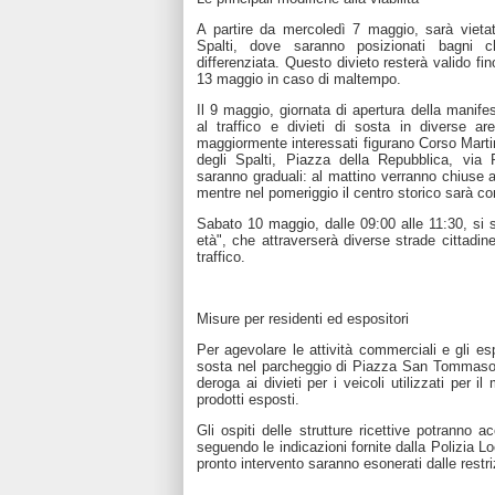
A partire da mercoledì 7 maggio, sarà vietat
Spalti, dove saranno posizionati bagni ch
differenziata. Questo divieto resterà valido f
13 maggio in caso di maltempo.
Il 9 maggio, giornata di apertura della manifes
al traffico e divieti di sosta in diverse ar
maggiormente interessati figurano Corso Martir
degli Spalti, Piazza della Repubblica, via
saranno graduali: al mattino verranno chiuse a
mentre nel pomeriggio il centro storico sarà 
Sabato 10 maggio, dalle 09:00 alle 11:30, si s
età", che attraverserà diverse strade cittadi
traffico.
Misure per residenti ed espositori
Per agevolare le attività commerciali e gli esp
sosta nel parcheggio di Piazza San Tommaso d
deroga ai divieti per i veicoli utilizzati per i
prodotti esposti.
Gli ospiti delle strutture ricettive potranno 
seguendo le indicazioni fornite dalla Polizia 
pronto intervento saranno esonerati dalle restri