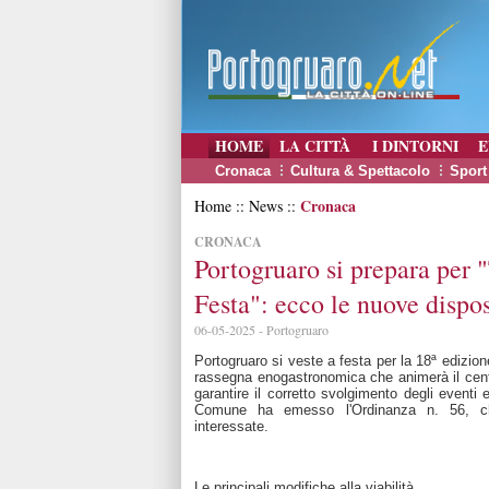
HOME
LA CITTÀ
I DINTORNI
E
Cronaca
Cultura & Spettacolo
Sport
Cronaca
Home :: News ::
CRONACA
Portogruaro si prepara per 
Festa": ecco le nuove dispos
06-05-2025 - Portogruaro
Portogruaro si veste a festa per la 18ª edizione
rassegna enogastronomica che animerà il cent
garantire il corretto svolgimento degli eventi e 
Comune ha emesso l'Ordinanza n. 56, che
interessate.
Le principali modifiche alla viabilità