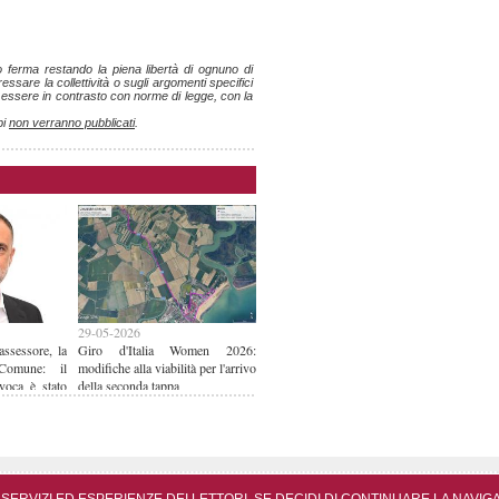
ro ferma restando la piena libertà di ognuno di
ssare la collettività o sugli argomenti specifici
o essere in contrasto con norme di legge, con la
pi
non verranno pubblicati
.
29-05-2026
assessore, la
Giro d'Italia Women 2026:
 Comune: il
modifiche alla viabilità per l'arrivo
voca è stato
della seconda tappa
eso e quindi
 Il Sindaco:
 ricorso per
udicato”