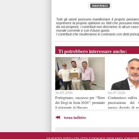
Tutti gli utenti possono manifestare il proprio pensie
esprimere la propria opinione su fatti che possano intere
da noi proposti, i contributi non dovranno in alcun cas
morale corrente e con il buon gusto.
I contributi che risulteranno in contrasto con detti princi
Ti potrebbero interessare anche:
30-05-2026
04-07-2026
Portogruaro, successo per “Terre
Contenzioso sull'ex 
dei Dogi in festa 2026”: premiato
precisazione del
il ristorante Al Bacaro
nuovo decreto di re
dichiarato non sosp
torna indietro
pienamente efficace.
“Nessuna reintegra e
cassazione non pregi