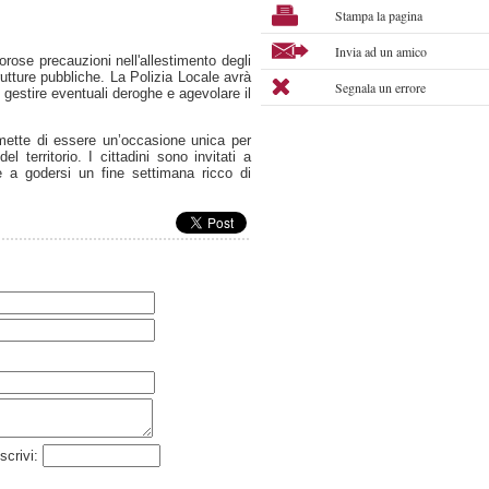
Stampa la pagina
Invia ad un amico
gorose precauzioni nell'allestimento degli
rutture pubbliche. La Polizia Locale avrà
Segnala un errore
a, gestire eventuali deroghe e agevolare il
mette di essere un’occasione unica per
el territorio. I cittadini sono invitati a
e a godersi un fine settimana ricco di
scrivi: