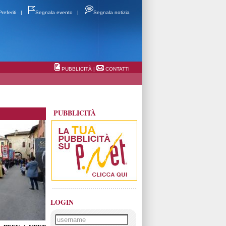
Preferiti
|
Segnala evento
|
Segnala notizia
PUBBLICITÀ
|
CONTATTI
PUBBLICITÀ
LOGIN