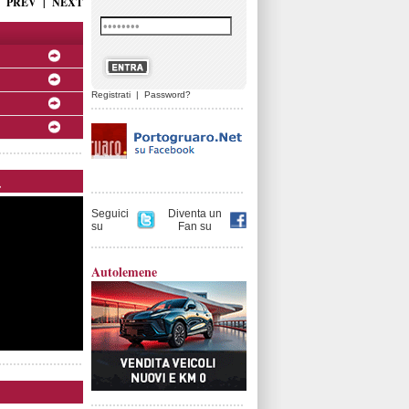
PREV
|
NEXT
Registrati
|
Password?
.
Seguici
Diventa un
su
Fan su
Autolemene