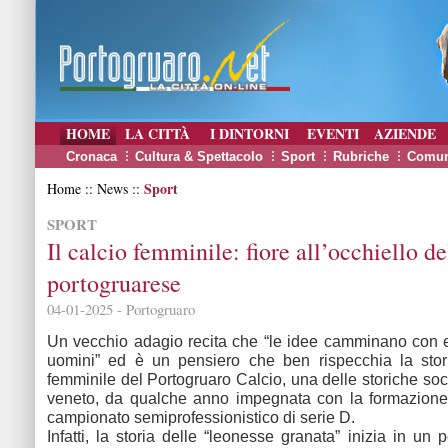
HOME
LA CITTÀ
I DINTORNI
EVENTI
AZIENDE
Cronaca
Cultura & Spettacolo
Sport
Rubriche
Comun
Sport
Home :: News ::
SPORT
Il calcio femminile: fiore all’occhiello de
portogruarese
04-01-2025 - Portogruaro
Un vecchio adagio recita che “le idee camminano con 
uomini” ed è un pensiero che ben rispecchia la stori
femminile del Portogruaro Calcio, una delle storiche soc
veneto, da qualche anno impegnata con la formazione
campionato semiprofessionistico di serie D.
Infatti, la storia delle “leonesse granata” inizia in un