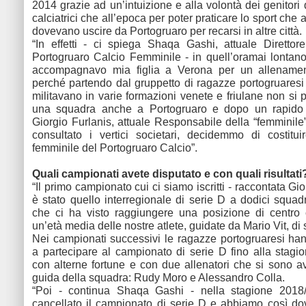
2014 grazie ad un’intuizione e alla volontà dei genitori
calciatrici che all’epoca per poter praticare lo sport che
dovevano uscire da Portogruaro per recarsi in altre città.
“In effetti - ci spiega Shaqa Gashi, attuale Direttor
Portogruaro Calcio Femminile - in quell’oramai lonta
accompagnavo mia figlia a Verona per un allenamen
perché partendo dal gruppetto di ragazze portogruaresi
militavano in varie formazioni venete e friulane non si 
una squadra anche a Portogruaro e dopo un rapido
Giorgio Furlanis, attuale Responsabile della “femminile
consultato i vertici societari, decidemmo di costitu
femminile del Portogruaro Calcio”.
Quali campionati avete disputato e con quali risultati
“Il primo campionato cui ci siamo iscritti - raccontata Gio
è stato quello interregionale di serie D a dodici squad
che ci ha visto raggiungere una posizione di centro 
un’età media delle nostre atlete, guidate da Mario Vit, di 
Nei campionati successivi le ragazze portogruaresi ha
a partecipare al campionato di serie D fino alla stag
con alterne fortune e con due allenatori che si sono av
guida della squadra: Rudy Moro e Alessandro Colla.
“Poi - continua Shaqa Gashi - nella stagione 2018
cancellato il campionato di serie D e abbiamo così do