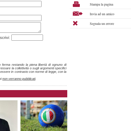
Stampa la pagina
Invia ad un amico
Segnala un errore
scrivi:
ro ferma restando la piena libertà di ognuno di
ssare la collettività o sugli argomenti specifici
o essere in contrasto con norme di legge, con la
pi
non verranno pubblicati
.