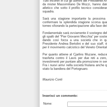
Tutti incontri in cui gli uomini del Presidente 
da mister Massimiliano De Mozzi, hanno dato 
atletico che sotto il profilo tecnico consider
squadra.
Sarà una stagione importante la prossima 
confermare la splendida stagione scorsa quan
torneo sfiorando la partecipazione alla fase dei
Fondamentale sarà ovviamente il sostegno della
gli spalti del “Pier Giovanni Mecchia” per soste
dando così forza a una società che in que
Presidente Andrea Bertolini e del suo staff, è
per il movimento calcistico del Veneto Oriental
Per quanto attiene al Cjarlins Muzane, reduce 
trasferta contro il Lavis per due reti a zer
investimenti per puntare alla promozione in ser
Fra i nuovi arrivi nella società friulana anch
stato la bandiera del Portogruaro.
Maurizio Conti
Inserisci un commento:
Nome: