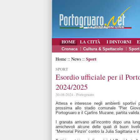
HOME
LA CITTÀ
I DINTORNI
E
Cronaca
Cultura & Spettacolo
Sport
Sport
Home :: News ::
SPORT
Esordio ufficiale per il Por
2024/2025
30-08-2024 - Portogruaro
Attesa e interesse negli ambienti sportivi 
prossima allo stadio comunale “Pier Giovan
Portogruaro e il Cjarlins Muzane, partita valida 
I granata arrivano all’incontro dopo una lun
amichevoli alcune delle quali di buon live
“Memorial Pinzin” contro la Julia Sagittaria e 