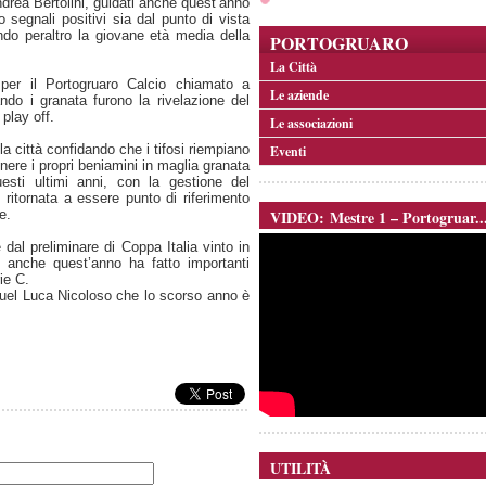
Andrea Bertolini, guidati anche quest’anno
segnali positivi sia dal punto di vista
ando peraltro la giovane età media della
PORTOGRUARO
La Città
per il Portogruaro Calcio chiamato a
Le aziende
do i granata furono la rivelazione del
 play off.
Le associazioni
 città confidando che i tifosi riempiano
Eventi
nere i propri beniamini in maglia granata
sti ultimi anni, con la gestione del
 ritornata a essere punto di riferimento
e.
VIDEO: Mestre 1 – Portogruar..
dal preliminare di Coppa Italia vinto in
o, anche quest’anno ha fatto importanti
ie C.
e quel Luca Nicoloso che lo scorso anno è
UTILITÀ