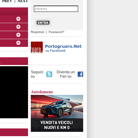
PREV
|
NEXT
Registrati
|
Password?
.
Seguici
Diventa un
su
Fan su
Autolemene