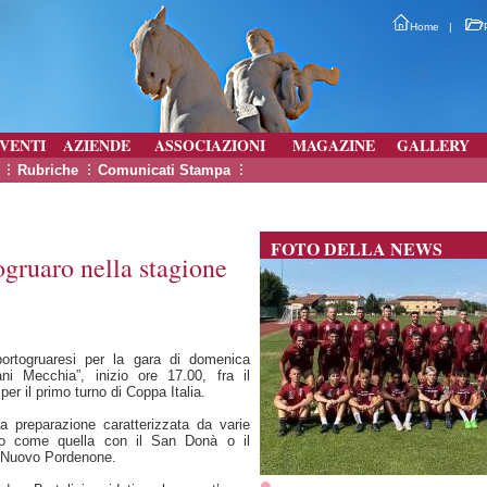
Home
|
VENTI
AZIENDE
ASSOCIAZIONI
MAGAZINE
GALLERY
Rubriche
Comunicati Stampa
FOTO DELLA NEWS
togruaro nella stagione
portogruaresi per la gara di domenica
i Mecchia”, inizio ore 17.00, fra il
per il primo turno di Coppa Italia.
ga preparazione caratterizzata da varie
llo come quella con il San Donà o il
il Nuovo Pordenone.