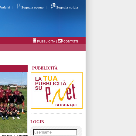
Preferiti
|
Segnala evento
|
Segnala notizia
PUBBLICITÀ
|
CONTATTI
PUBBLICITÀ
LOGIN