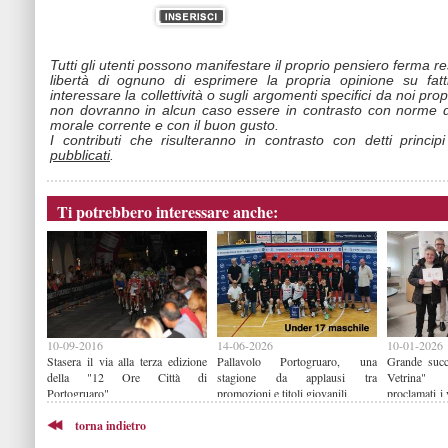
Tutti gli utenti possono manifestare il proprio pensiero ferma r
libertà di ognuno di esprimere la propria opinione su fat
interessare la collettività o sugli argomenti specifici da noi propo
non dovranno in alcun caso essere in contrasto con norme d
morale corrente e con il buon gusto.
I contributi che risulteranno in contrasto con detti princip
pubblicati
.
Ti potrebbero interessare anche:
10-09-2016
14-06-2026
10-01-2026
Stasera il via alla terza edizione
Pallavolo Portogruaro, una
Grande succ
della "12 Ore Città di
stagione da applausi tra
Vetrina"
Portogruaro"
promozioni e titoli giovanili
proclamati i 
2025
torna indietro