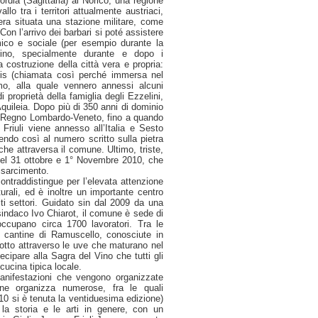
ordia (Sagittaria) al Norico, una regione
o tra i territori attualmente austriaci,
 era situata una stazione militare, come
 Con l’arrivo dei barbari si poté assistere
mico e sociale (per esempio durante la
lino, specialmente durante e dopo i
 costruzione della città vera e propria:
lvis (chiamata così perché immersa nel
mo, alla quale vennero annessi alcuni
i proprietà della famiglia degli Ezzelini,
Aquileia. Dopo più di 350 anni di dominio
l Regno Lombardo-Veneto, fino a quando
l Friuli viene annesso all’Italia e Sesto
ndo così al numero scritto sulla pietra
che attraversa il comune. Ultimo, triste,
ne del 31 ottobre e 1° Novembre 2010, che
risarcimento.
traddistingue per l’elevata attenzione
turali, ed è inoltre un importante centro
i settori. Guidato sin dal 2009 da una
sindaco Ivo Chiarot, il comune è sede di
ccupano circa 1700 lavoratori. Tra le
 cantine di Ramuscello, conosciute in
dotto attraverso le uve che maturano nel
ecipare alla Sagra del Vino che tutti gli
cucina tipica locale.
nifestazioni che vengono organizzate
ne organizza numerose, fra le quali
010 si è tenuta la ventiduesima edizione)
la storia e le arti in genere, con un