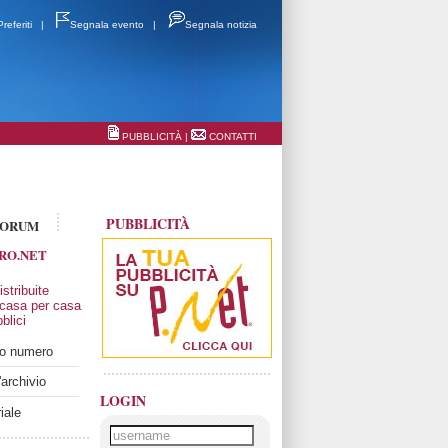
Preferiti
|
Segnala evento
|
Segnala notizia
PUBBLICITÀ
|
CONTATTI
PUBBLICITÀ
FORUM
RO.NET
stribuite
 casa per casa
blici
imo numero
'archivio
LOGIN
iale