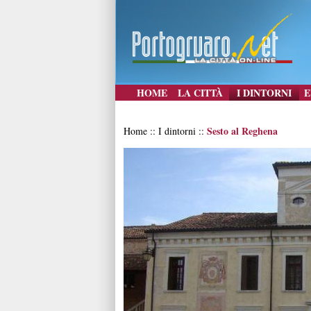
HOME
LA CITTÀ
I DINTORNI
E
Sesto al Reghena
Home :: I dintorni ::