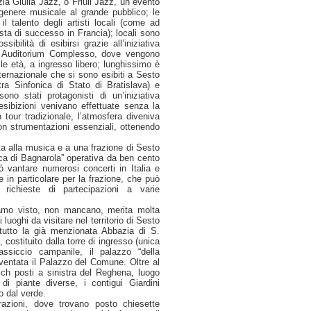
zia Giulia Jazz, o Friuli Jazz, un evento
genere musicale al grande pubblico; le
il talento degli artisti locali (come ad
sta di successo in Francia); locali sono
bilità di esibirsi grazie all’iniziativa
imo Auditorium Complesso, dove vengono
 le età, a ingresso libero; lunghissimo è
nternazionale che si sono esibiti a Sesto
tra Sinfonica di Stato di Bratislava) e
ono stati protagonisti di un’iniziativa
esibizioni venivano effettuate senza la
 tour tradizionale, l’atmosfera diveniva
on strumentazioni essenziali, ottenendo
ta alla musica e a una frazione di Sesto
ca di Bagnarola” operativa da ben cento
ò vantare numerosi concerti in Italia e
 e in particolare per la frazione, che può
richieste di partecipazioni a varie
biamo visto, non mancano, merita molta
luoghi da visitare nel territorio di Sesto
tutto la già menzionata Abbazia di S.
costituito dalla torre di ingresso (unica
massiccio campanile, il palazzo “della
ventata il Palazzo del Comune. Oltre al
ich posti a sinistra del Reghena, luogo
di piante diverse, i contigui Giardini
to dal verde.
azioni, dove trovano posto chiesette