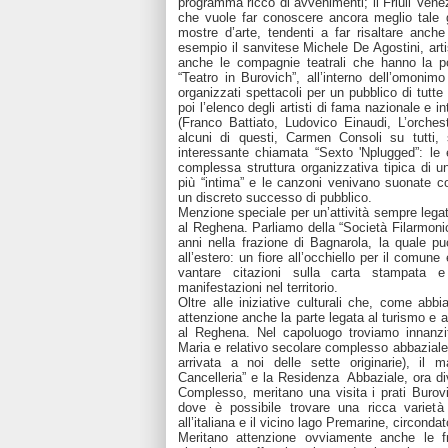
programma ricco di avvenimenti; il Friuli Vene
che vuole far conoscere ancora meglio tale 
mostre d’arte, tendenti a far risaltare anche 
esempio il sanvitese Michele De Agostini, arti
anche le compagnie teatrali che hanno la possi
“Teatro in Burovich”, all’interno dell’omon
organizzati spettacoli per un pubblico di tutte
poi l’elenco degli artisti di fama nazionale e i
(Franco Battiato, Ludovico Einaudi, L’orches
alcuni di questi, Carmen Consoli su tutti, s
interessante chiamata “Sexto 'Nplugged”: le 
complessa struttura organizzativa tipica di un
più “intima” e le canzoni venivano suonate c
un discreto successo di pubblico.
Menzione speciale per un’attività sempre lega
al Reghena. Parliamo della “Società Filarmoni
anni nella frazione di Bagnarola, la quale pu
all’estero: un fiore all’occhiello per il comune
vantare citazioni sulla carta stampata e 
manifestazioni nel territorio.
Oltre alle iniziative culturali che, come ab
attenzione anche la parte legata al turismo e ai 
al Reghena. Nel capoluogo troviamo innanzi
Maria e relativo secolare complesso abbaziale, 
arrivata a noi delle sette originarie), il 
Cancelleria” e la Residenza Abbaziale, ora di
Complesso, meritano una visita i prati Burov
dove è possibile trovare una ricca varietà 
all’italiana e il vicino lago Premarine, circonda
Meritano attenzione ovviamente anche le fr