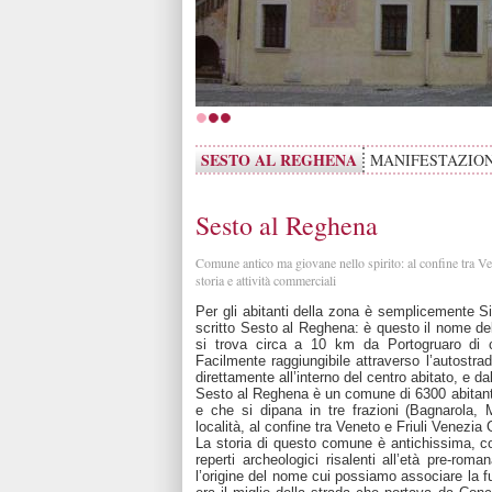
SESTO AL REGHENA
MANIFESTAZION
Sesto al Reghena
Comune antico ma giovane nello spirito: al confine tra Ve
storia e attività commerciali
Per gli abitanti della zona è semplicemente S
scritto Sesto al Reghena: è questo il nome d
si trova circa a 10 km da Portogruaro di 
Facilmente raggiungibile attraverso l’autostra
direttamente all’interno del centro abitato, e da
Sesto al Reghena è un comune di 6300 abitanti,
e che si dipana in tre frazioni (Bagnarola,
località, al confine tra Veneto e Friuli Venezia G
La storia di questo comune è antichissima, co
reperti archeologici risalenti all’età pre-r
l’origine del nome cui possiamo associare la fun