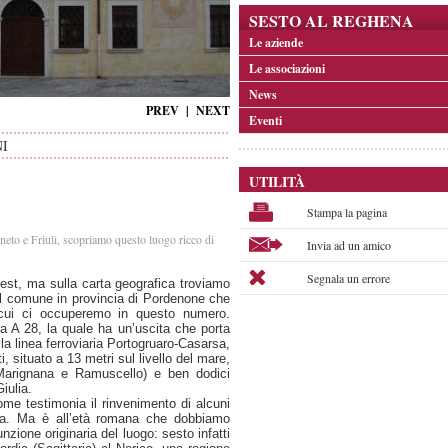
SESTO AL REGHENA
Le aziende
Le associazioni
News
PREV
|
NEXT
Eventi
I
UTILITÀ
Stampa la pagina
neto e Friuli, scopriamo questo luogo ricco di
Invia ad un amico
Segnala un errore
iest, ma sulla carta geografica troviamo
el comune in provincia di Pordenone che
cui ci occuperemo in questo numero.
da A 28, la quale ha un’uscita che porta
lla linea ferroviaria Portogruaro-Casarsa,
 situato a 13 metri sul livello del mare,
 Marignana e Ramuscello) e ben dodici
iulia.
me testimonia il rinvenimento di alcuni
omana. Ma è all’età romana che dobbiamo
zione originaria del luogo: sesto infatti