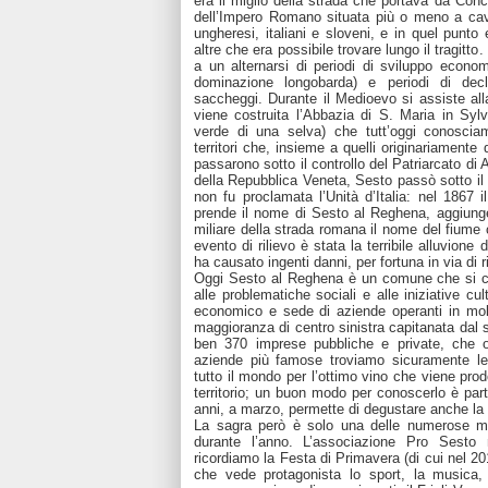
era il miglio della strada che portava da Conc
dell’Impero Romano situata più o meno a cavall
ungheresi, italiani e sloveni, e in quel punto
altre che era possibile trovare lungo il tragitto.
a un alternarsi di periodi di sviluppo econo
dominazione longobarda) e periodi di dec
saccheggi. Durante il Medioevo si assiste alla
viene costruita l’Abbazia di S. Maria in Sy
verde di una selva) che tutt’oggi conoscia
territori che, insieme a quelli originariamente d
passarono sotto il controllo del Patriarcato di 
della Repubblica Veneta, Sesto passò sotto i
non fu proclamata l’Unità d’Italia: nel 1867 i
prende il nome di Sesto al Reghena, aggiunge
miliare della strada romana il nome del fiume 
evento di rilievo è stata la terribile alluvio
ha causato ingenti danni, per fortuna in via di 
Oggi Sesto al Reghena è un comune che si con
alle problematiche sociali e alle iniziative cul
economico e sede di aziende operanti in molt
maggioranza di centro sinistra capitanata dal 
ben 370 imprese pubbliche e private, che o
aziende più famose troviamo sicuramente le
tutto il mondo per l’ottimo vino che viene pro
territorio; un buon modo per conoscerlo è part
anni, a marzo, permette di degustare anche la 
La sagra però è solo una delle numerose ma
durante l’anno. L’associazione Pro Sesto 
ricordiamo la Festa di Primavera (di cui nel 2
che vede protagonista lo sport, la musica, 