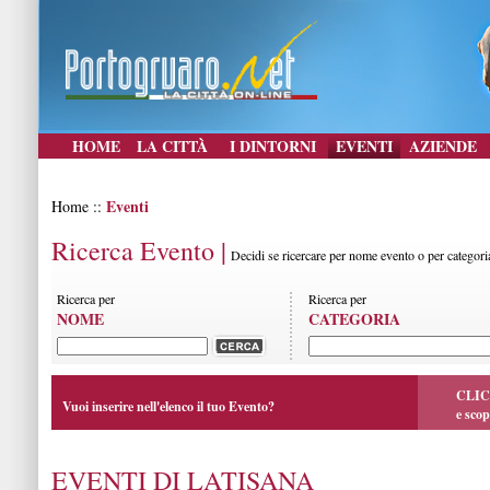
HOME
LA CITTÀ
I DINTORNI
EVENTI
AZIENDE
Eventi
Home ::
Ricerca Evento |
Decidi se ricercare per nome evento o per categori
Ricerca per
Ricerca per
NOME
CATEGORIA
CLIC
Vuoi inserire nell'elenco il tuo Evento?
e scop
EVENTI DI LATISANA