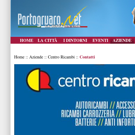
HOME
LA CITTÀ
I DINTORNI
EVENTI
AZIENDE
Contatti
Home :: Aziende :: Centro Ricambi ::