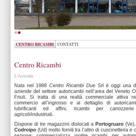
CENTRO RICAMBI
CONTATTI
Centro Ricambi
L'Azienda
Nata nel 1988
Centro Ricambi Due
Srl è oggi una de
aziende del settore autoricambi nell’area del Veneto O
Friuli. Si tratta di una realtà commerciale attiva n
commercio all’ingrosso e al dettaglio di autoricamb
lubrificanti ed affini, ricambi per carrozzer
agricoli/industriali.
Dispone di tre magazzini dislocati a
Portogruaro
(Ve)
Codroipo
(Ud) molto forniti tra l’altro di cuscinetteria e
sezione; commercializza inoltre ricambi per autom