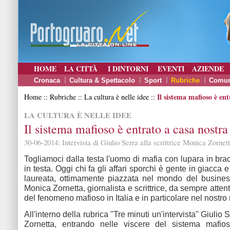
HOME
LA CITTÀ
I DINTORNI
EVENTI
AZIENDE
Cronaca
Cultura & Spettacolo
Sport
Rubriche
Comun
Il sistema mafioso è ent
Home :: Rubriche :: La cultura è nelle idee ::
LA CULTURA È NELLE IDEE
Il sistema mafioso è entrato a casa nostra
30-06-2014: Intervista di Giulio Serra alla scrittrice Monica Zornet
Togliamoci dalla testa l'uomo di mafia con lupara in bra
in testa. Oggi chi fa gli affari sporchi è gente in giacca e
laureata, ottimamente piazzata nel mondo del busines
Monica Zornetta, giornalista e scrittrice, da sempre atten
del fenomeno mafioso in Italia e in particolare nel nostro
All'interno della rubrica "Tre minuti un'intervista" Giulio 
Zornetta, entrando nelle viscere del sistema mafios